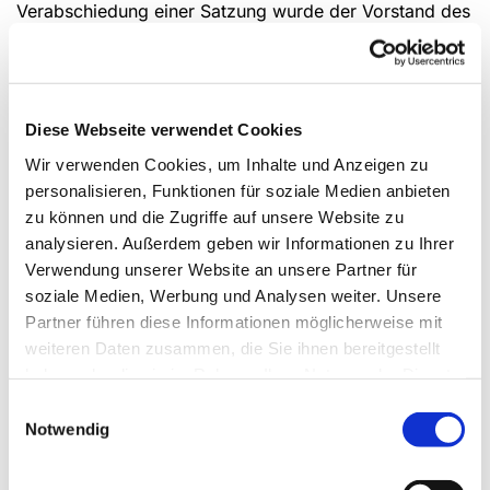
Verabschiedung einer Satzung wurde der Vorstand des
Vereins gewählt:
1. Vorsitzende: Maren Scholz, 2. Vorsitzender: Tim
Dzillum, Kassiererin: Diana Linke, Schriftführer: Rolf
Wiemer, Kindergartenleiterin: Kornelia Peters
Diese Webseite verwendet Cookies
Der Mindestbeitrag für den Förderverein liegt bei 12,00
Wir verwenden Cookies, um Inhalte und Anzeigen zu
€ pro Jahr. Die ersten Projekte stehen nach der
personalisieren, Funktionen für soziale Medien anbieten
Beantragung der Gemeinnützigkeit und der Eintragung
zu können und die Zugriffe auf unsere Website zu
im Vereinsregister schon fest: die Anschaffung von
analysieren. Außerdem geben wir Informationen zu Ihrer
Spielgeräten für drinnen und draußen, die
Verwendung unserer Website an unsere Partner für
Durchführung von Kinderklamottenmärkten und die
soziale Medien, Werbung und Analysen weiter. Unsere
Beibehaltung des Martinszuges.
Partner führen diese Informationen möglicherweise mit
Hier der Link zum eigenen Internetauftritt des
weiteren Daten zusammen, die Sie ihnen bereitgestellt
Fördervereins!
haben oder die sie im Rahmen Ihrer Nutzung der Dienste
gesammelt haben.
Einwilligungsauswahl
Notwendig
Sommerfest des Kindergartens:
Der Kindergarten feierte am Fr., 03. Juni 2016 ab 15:00
Uhr ein Sommerfest, zu dem der Förderverein herzlich