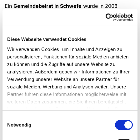
Ein
Gemeindebeirat in Schwefe
wurde in 2008
erstmals vom Presbyterium eingesetzt. Im Frühjahr
2016 wurde er wieder berufen und setzte sich aus alten
und neuen Mitgliedern zusammen.
Er hatte zuletzt 14 Mitglieder, wobei u. a. die
Diese Webseite verwendet Cookies
Arbeitsbereiche der Kirchengemeinde vertreten waren:
Wir verwenden Cookies, um Inhalte und Anzeigen zu
die Kirchenmusik, die Senioren- und die Kinderarbeit
personalisieren, Funktionen für soziale Medien anbieten
sowie weitere Gruppen und Kreise; außerdem gehörten
zu können und die Zugriffe auf unsere Website zu
Vertreter der Öffentlichkeit der einzelnen Dörfern dazu,
analysieren. Außerdem geben wir Informationen zu Ihrer
z. B.: die Landfrauen und Abgeordnete der Vereine.
Verwendung unserer Website an unsere Partner für
Der Gemeindebeirat sollte den Austausch fördern, die
soziale Medien, Werbung und Analysen weiter. Unsere
Verbindung in der Gemeinde und nach außen stärken
Partner führen diese Informationen möglicherweise mit
und das Presbyterium unterstützen und beraten. Das
weiteren Daten zusammen, die Sie ihnen bereitgestellt
gelang sehr gut. Jüngste Projekte, die im Beirat
haben oder die sie im Rahmen Ihrer Nutzung der Dienste
entstanden, waren z. B.: die "Nachtschicht" und der
gesammelt haben.
Einwilligungsauswahl
"Lebendige Adventskalender".
Notwendig
Den Vorsitz hatten zuletzt
Michael Quenkert
(Tel.